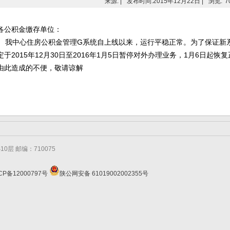
来源: |
发布时间:2015年12月22日 |
浏览:
7
各公积金缴存单位：
我中心住房公积金管理G系统自上线以来，运行平稳正常。为了保证新
定于2015年12月30日至2016年1月5日暂停对外办理业务，1月6日起恢
由此造成的不便，敬请谅解
层 邮编：710075
CP备12000797号
陕公网安备 61019002002355号