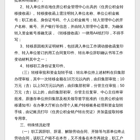
批表和明细表）；
2、转入单位所在地住房公积金管理中心出具的《住房公积金转
移接收函》。转移接收函上需注明转入单位名称、单位公积金账
号；职工姓名、身份证号码、个人公积金账号；转入管理中心的开
户名称、账号、开户银行等信息，并由转入管理中心盖章。为确保
转入资金账号准确无误，《转移接收函》一律用A4纸打印，不得手
写；
3、转移原因相关证明材料，包括调入单位工作调动接收函复印
件、转入单位签订的用工合同复印件、转出单位辞职确认书等工作
变动材料其中之一；
4、转移职工身份证复印件。
（三）转移审批和资金划转手续：转出单位持上述材料在归集部
办理审核，其中一次转移金额在10万元以内的，由归集部审批；10
万元（含）以上50万元以内的，由归集部初审，分管主任审批；50
万元（含）以上的，由归集部初审、分管主任复审、中心主任终审
批准。原缴存单位持归集部及相关领导签字批准的《住房公积金转
移通知书》在办事大厅柜台办理个人账户转移账务处理和资金划转
手续，由记账员打印《住房公积金销户转出凭证》并加盖提取转移
专用章。
三、特殊情况处理
（一）职工因辞职、辞退、解除劳动合同、开除等与原单位终止
劳动合同，该职工户籍不在本市，又不准备在本市再就业，职工户