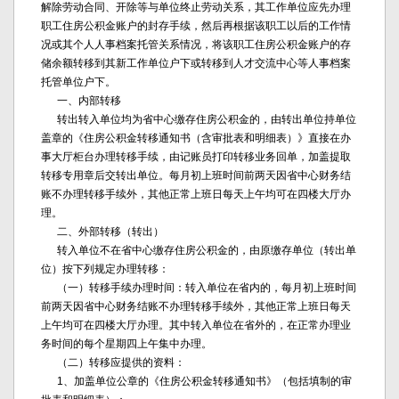
解除劳动合同、开除等与单位终止劳动关系，其工作单位应先办理
职工住房公积金账户的封存手续，然后再根据该职工以后的工作情
况或其个人人事档案托管关系情况，将该职工住房公积金账户的存
储余额转移到其新工作单位户下或转移到人才交流中心等人事档案
托管单位户下。
一、内部转移
转出转入单位均为省中心缴存住房公积金的，由转出单位持单位
盖章的《住房公积金转移通知书（含审批表和明细表）》直接在办
事大厅柜台办理转移手续，由记账员打印转移业务回单，加盖提取
转移专用章后交转出单位。每月初上班时间前两天因省中心财务结
账不办理转移手续外，其他正常上班日每天上午均可在四楼大厅办
理。
二、外部转移（转出）
转入单位不在省中心缴存住房公积金的，由原缴存单位（转出单
位）按下列规定办理转移：
（一）转移手续办理时间：转入单位在省内的，每月初上班时间
前两天因省中心财务结账不办理转移手续外，其他正常上班日每天
上午均可在四楼大厅办理。其中转入单位在省外的，在正常办理业
务时间的每个星期四上午集中办理。
（二）转移应提供的资料：
1、加盖单位公章的《住房公积金转移通知书》（包括填制的审