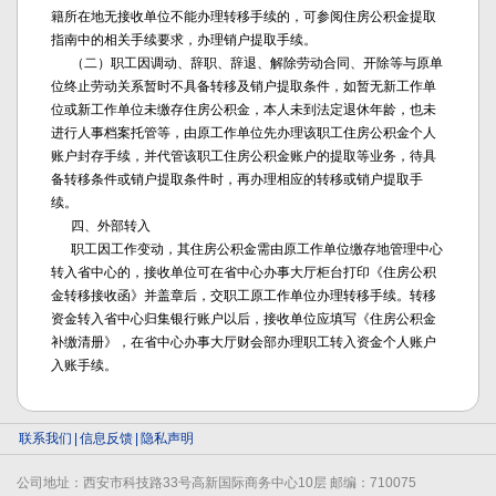
籍所在地无接收单位不能办理转移手续的，可参阅住房公积金提取
指南中的相关手续要求，办理销户提取手续。
（二）职工因调动、辞职、辞退、解除劳动合同、开除等与原单
位终止劳动关系暂时不具备转移及销户提取条件，如暂无新工作单
位或新工作单位未缴存住房公积金，本人未到法定退休年龄，也未
进行人事档案托管等，由原工作单位先办理该职工住房公积金个人
账户封存手续，并代管该职工住房公积金账户的提取等业务，待具
备转移条件或销户提取条件时，再办理相应的转移或销户提取手
续。
四、外部转入
职工因工作变动，其住房公积金需由原工作单位缴存地管理中心
转入省中心的，接收单位可在省中心办事大厅柜台打印《住房公积
金转移接收函》并盖章后，交职工原工作单位办理转移手续。转移
资金转入省中心归集银行账户以后，接收单位应填写《住房公积金
补缴清册》，在省中心办事大厅财会部办理职工转入资金个人账户
入账手续。
联系我们
|
信息反馈
|
隐私声明
公司地址：西安市科技路33号高新国际商务中心10层 邮编：710075